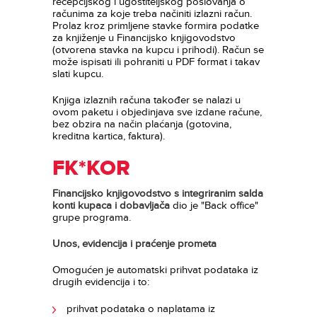
recepcijskog i ugostiteljskog poslovanja o
računima za koje treba načiniti izlazni račun.
Prolaz kroz primljene stavke formira podatke
za knjiženje u Financijsko knjigovodstvo
(otvorena stavka na kupcu i prihodi). Račun se
može ispisati ili pohraniti u PDF format i takav
slati kupcu.
Knjiga izlaznih računa također se nalazi u
ovom paketu i objedinjava sve izdane račune,
bez obzira na način plaćanja (gotovina,
kreditna kartica, faktura).
FK*KOR
Financijsko knjigovodstvo s integriranim salda
konti kupaca i dobavljača
dio je "Back office"
grupe programa.
Unos, evidencija i praćenje prometa
Omogućen je automatski prihvat podataka iz
drugih evidencija i to:
prihvat podataka o naplatama iz