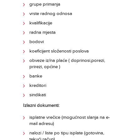
grupe primanja
vrste radnog odnosa
kvalifikacije
radna mjesta
bodovi
koeficijent složenosti poslova
obveze iz/na plaće ( doprinosi,porezi,
prirezi, općine )
banke
kreditori
sindikati
Izlazni dokumenti:
isplatne vrečice (mogućnost slanja na e-
mail adresu)
nalozi / liste po tipu isplate (gotovina,
tekući račun)