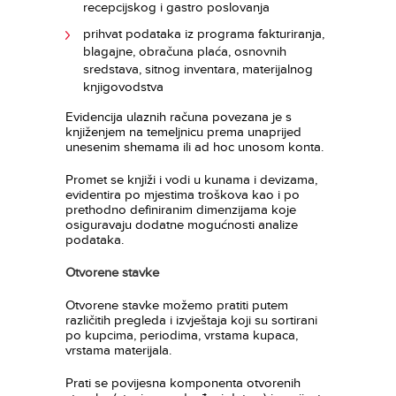
recepcijskog i gastro poslovanja
prihvat podataka iz programa fakturiranja,
blagajne, obračuna plaća, osnovnih
sredstava, sitnog inventara, materijalnog
knjigovodstva
Evidencija ulaznih računa povezana je s
knjiženjem na temeljnicu prema unaprijed
unesenim shemama ili ad hoc unosom konta.
Promet se knjiži i vodi u kunama i devizama,
evidentira po mjestima troškova kao i po
prethodno definiranim dimenzijama koje
osiguravaju dodatne mogućnosti analize
podataka.
Otvorene stavke
Otvorene stavke možemo pratiti putem
različitih pregleda i izvještaja koji su sortirani
po kupcima, periodima, vrstama kupaca,
vrstama materijala.
Prati se povijesna komponenta otvorenih