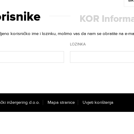
BR
orisnike
KOR Informa
eljeno korisničko ime i lozinku, molimo vas da nam se obratite na e-ma
LOZINKA
čki inženjering d.o.o.
Mapa stranice
Uvjeti korištenja