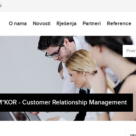
N
O nama
Novosti
Rješenja
Partneri
Reference
*KOR - Customer Relationship Management