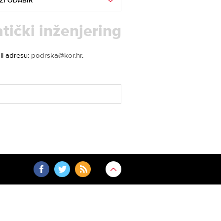
ZI ODABIR
tički inženjering
il adresu:
podrska@kor.hr
.