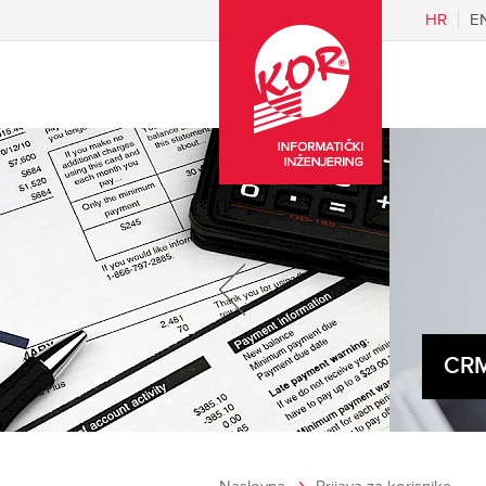
HR
E
CRM